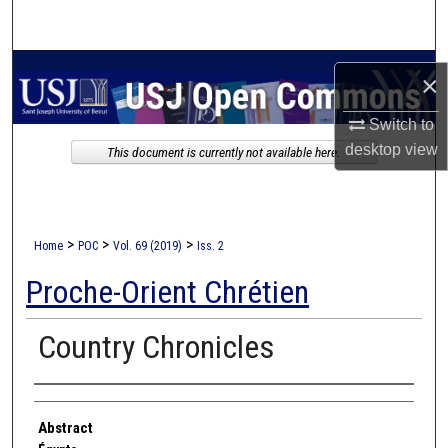
Search
Browse Collections
×
My Account
Switch to
desktop
view
This document is currently not available here.
About
Digital Commons Network™
>
>
>
Home
POC
Vol. 69 (2019)
Iss. 2
Proche-Orient Chrétien
Country Chronicles
Authors
Abstract