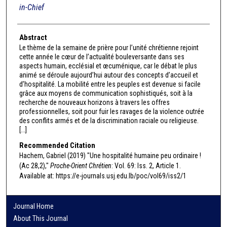
in-Chief
Abstract
Le thème de la semaine de prière pour l’unité chrétienne rejoint
cette année le cœur de l’actualité bouleversante dans ses
aspects humain, ecclésial et œcuménique, car le débat le plus
animé se déroule aujourd’hui autour des concepts d’accueil et
d’hospitalité. La mobilité entre les peuples est devenue si facile
grâce aux moyens de communication sophistiqués, soit à la
recherche de nouveaux horizons à travers les offres
professionnelles, soit pour fuir les ravages de la violence outrée
des conflits armés et de la discrimination raciale ou religieuse.
[...]
Recommended Citation
Hachem, Gabriel (2019) "Une hospitalité humaine peu ordinaire !
(Ac 28,2),"
Proche-Orient Chrétien
: Vol. 69: Iss. 2, Article 1.
Available at: https://e-journals.usj.edu.lb/poc/vol69/iss2/1
Journal Home
About This Journal