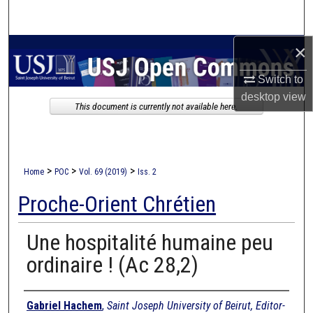
Search
×
Browse Collections
Switch to
My Account
desktop
view
This document is currently not available here.
About
Digital Commons Network™
>
>
>
Home
POC
Vol. 69 (2019)
Iss. 2
Proche-Orient Chrétien
Une hospitalité humaine peu
ordinaire ! (Ac 28,2)
Authors
Gabriel Hachem
,
Saint Joseph University of Beirut, Editor-