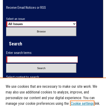
Receive Email Notices or RSS
Select an issue:
Search
Enter search terms:
Select context to search:
We use cookies that are necessary to make our site work. We
may also use additional cookies to analyze, improve, and
Advanced Search
personalize our content and your digital experience. You can
manage your cookie preferences using the
Cookie settings
link.
ISSN: 0032-9622