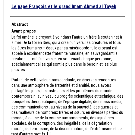
Authors
Le pape François et le grand Imam Ahmed al Tayeb
Abstract
Avant-propos
La foi amène le croyant à voir dans l’autre un frère à soutenir et à
aimer. De la foi en Dieu, qui a créé l’univers, les créatures et tous
les êtres humains – égaux par sa miséricorde –, le croyant est
appelé à exprimer cette fraternité humaine, en sauvegardant la
création et tout l’univers et en soutenant chaque personne,
spécialement celles qui sont le plus dans le besoin et les plus
pauvres.
Partant de cette valeur transcendante, en diverses rencontres
dans une atmosphère de fraternité et d’amitié, nous avons
partagé les joies, les tristesses et les problèmes du monde
contemporain, au niveau du progrès scientifique et technique, des
conquêtes thérapeutiques, de l’époque digitale, des mass media,
des communications ; au niveau de la pauvreté, des guerres et
des malheurs de nombreux frères et sœurs en diverses parties du
monde, à cause de la course aux armements, des injustices
sociales, de la corruption, des inégalités, de la dégradation
morale, du terrorisme, de la discrimination, de l’extrémisme et de
tant d’autres motifs. [...]