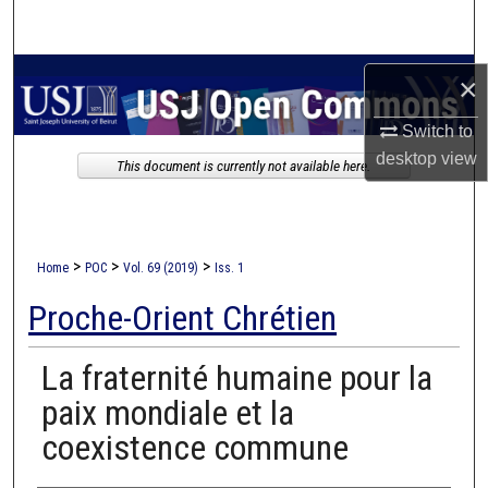
Search
Browse Collections
×
My Account
Switch to
desktop
view
This document is currently not available here.
About
Digital Commons Network™
>
>
>
Home
POC
Vol. 69 (2019)
Iss. 1
Proche-Orient Chrétien
La fraternité humaine pour la
paix mondiale et la
coexistence commune