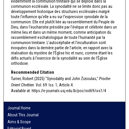
évidemment la communion trinitaire qui se déploie dans la
communion ecclésiale. La synodalité ne se limite donc pas au
développement historique des structures ecclésiales malgré
toute l’influence qu’elle a eu sur l’expression synodale de la
communion. Elle est plutôt liée au rassemblement du Peuple de
Dieu, dans l’eucharistie présidée par l’évêque et célébrée dans un
même lieu et dans un même moment, comme anticipation du
rassemblement eschatologique de toute l’humanité par la
communion trinitaire. L’autocéphalie et l’inculturation sont
évoquées dans la dernière partie de l’article, en rapport avec la
réalisation du mystère de l’Église hic et nunc, comme étant les
défis actuels à l’exercice de la synodalité au sein de l’Église
orthodoxe.
Recommended Citation
Turner, Robert (2025) "Synodality and John Zizioulas,"
Proche-
Orient Chrétien
: Vol. 69: Iss. 1, Article 4.
Available at: https://e-journals.usj.edu.lb/poc/vol69/iss1/4
Journal Home
About This Journal
Aims & Scope
Editorial Board