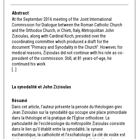
Abstract
At the September 2016 meeting of the Joint International
Commission for Dialogue between the Roman Catholic Church
and the Orthodox Church, in Chieti, Italy, Metropolitan John
Zizioulas, along with Cardinal Koch, presided over the
coordinating committee which produced a draft for the
document “Primacy and Synodality in the Church”. However, for
medical reasons, Zizioulas did not continue with his role as co-
president of the commission. Still, at 81 years-of-age, he
continued his work.
[...]
La synodalité et John Zizioulas
Résumé
Dans cet article, l’auteur présente la pensée du théologien grec
Jean Zizioulas sur la synodalité qui occupe une place primordiale
dans la théologie et la pratique de l’Église orthodoxe. La
particularité de l’ecclésiologie du métropolite Zizioulas consiste
dans le lien qu’il établit entre la synodalité, la synaxe
eucharistique, la catholicité et l’eschatologie. La clé de voûte est