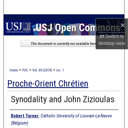
Search
Browse Collections
×
My Account
Switch to
desktop
view
This document is currently not available here.
About
Digital Commons Network™
>
>
>
Home
POC
Vol. 69 (2019)
Iss. 1
Proche-Orient Chrétien
Synodality and John Zizioulas
Authors
Robert Turner
,
Catholic University of Louvain-La-Neuve
(Belgium)