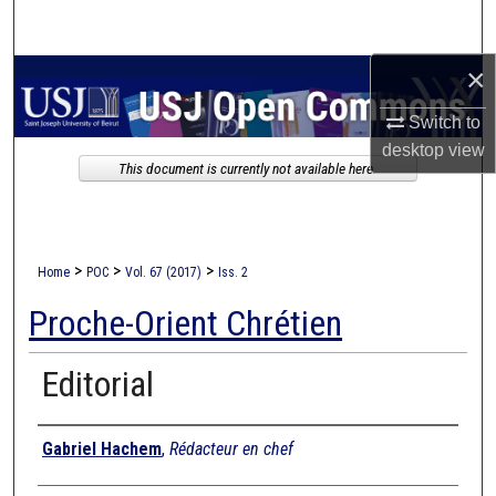
Search
×
Browse Collections
Switch to
My Account
desktop
view
This document is currently not available here.
About
Digital Commons Network™
>
>
>
Home
POC
Vol. 67 (2017)
Iss. 2
Proche-Orient Chrétien
Editorial
Authors
Gabriel Hachem
,
Rédacteur en chef