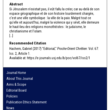
Abstract
Si Jérusalem n'existait pas, il eût fallu la créer, car au-delà de son
espace géographique et de son histoire lourdement chargée,
c'est une ville symbolique : la ville de la paix. Malgré tout ce
qu'elle vit aujourd'hui, malgré la violence qui y sévit, elle demeure
le haut-lieu des religions monothéistes : le judaïsme, le
christianisme et l'islam.
[...]
Recommended Citation
Hachem, Gabriel (2017) "Editorial,"
Proche-Orient Chrétien
: Vol. 67:
Iss. 2, Article 1.
Available at: https://e-journals.usj.edu.lb/poc/vol67/iss2/1
Journal Home
About This Journal
Aims & Scope
Editorial Board
Policies
Publication Ethics Statement
News