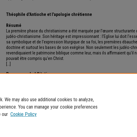
Théophile d'Antioche et l'apologie chrétienne
Résumé
La première phase du christianisme a été marquée par l'œuvre structurante 
judéo-christianisme. Son héritage est impressionnant : l'Eglise lui doit l'ess
sa symbolique et de l'expression liturgique de sa foi, les premières ébauch
doctrine et surtout les bases de son exégèse. Non seulement les judéo-chr
revendiquaient le patrimoine biblique comme leur, mais ils affirmaient qu'il 
pouvait être compris qu'en Christ.
[...]
Recommended Citation
Marzin, Élisée (2017) "Theophilus of Antioch and the Christian Apology,"
Pro
Orient Chrétien
: Vol. 67: Iss. 1, Article 3.
Available at: https://e-journals.usj.edu.lb/poc/vol67/iss1/3
. We may also use additional cookies to analyze,
experience. You can manage your cookie preferences
e our
Cookie Policy
Home
|
About
|
FAQ
|
My Account
|
Accessibility Statement
Privacy
Copyright