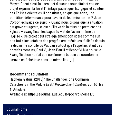
Moyen-Orient s'est fait sentir et d'aucuns souhaitaient voir ce
projet exprimer la foi et l'héritage patristique, liturgique et spirituel
des Églises orientales. Il constituait, en quelque sorte, une
condition déterminante pour l'avenir de leur mission. Le P. Jean
Corbon écrivait à ce sujet : « Quand nous disons que la situation
est grave et urgente, c' est qu'il y va de la mission première des
Églises – évangéliser les baptisés – et de l'avenir même de
l'Église ». Ce projet peut être également considéré comme l'un
des fruits inéluctables des progrès œcuméniques réalisés depuis
le deuxième concile du Vatican surtout que l'appel insistant des
pontifes romains, Paul VI, Jean-Paul II et Benoît VI à la nouvelle
Évangélisation ne fait que confirmer le besoin de coordonner
l'œuvre catéchétique dans un même lieu. [...]
Recommended Citation
Hachem, Gabriel (2015) "The Challenges of a Common
Catechesis in the Middle East,"
Proche-Orient Chrétien
: Vol. 65: Iss.
1, Article 6.
Available at: https://e-journals.usj.edu.lb/poc/vol65/iss1/6
Journal Home