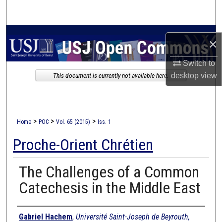
Search
Browse Collections
×
My Account
Switch to
This document is currently not available here.
desktop
view
About
Digital Commons Network™
>
>
>
Home
POC
Vol. 65 (2015)
Iss. 1
Proche-Orient Chrétien
The Challenges of a Common
Catechesis in the Middle East
Authors
Gabriel Hachem
,
Université Saint-Joseph de Beyrouth,