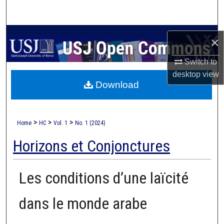
Search
Browse Collections
×
My Account
Switch to
desktop
view
Download
About
Digital Commons Network™
>
>
>
Home
HC
Vol. 1
No. 1 (2024)
Horizons et Conjonctures
Les conditions d’une laïcité
dans le monde arabe