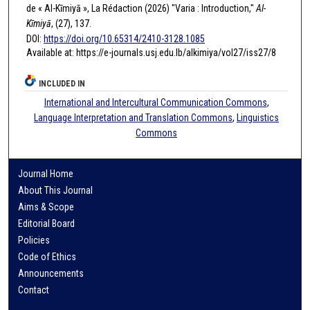
de « Al-Kīmiyā », La Rédaction (2026) "Varia : Introduction,"
Al-
Kīmiyā
, (27), 137.
DOI:
https://doi.org/10.65314/2410-3128.1085
Available at: https://e-journals.usj.edu.lb/alkimiya/vol27/iss27/8
INCLUDED IN
International and Intercultural Communication Commons
,
Language Interpretation and Translation Commons
,
Linguistics
Commons
Journal Home
About This Journal
Aims & Scope
Editorial Board
Policies
Code of Ethics
Announcements
Contact