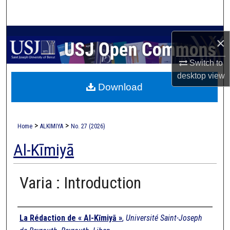
Search
Browse Collections
×
My Account
Switch to
desktop
view
Download
About
Digital Commons Network™
>
>
Home
ALKIMIYA
No. 27 (2026)
Al-Kīmiyā
Varia : Introduction
Authors
La Rédaction de « Al-Kīmiyā »
,
Université Saint-Joseph