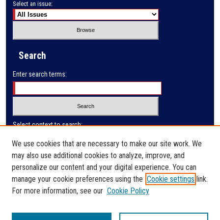
Select an issue:
Search
Enter search terms:
Select context to search:
We use cookies that are necessary to make our site work. We
may also use additional cookies to analyze, improve, and
Advanced Search
personalize our content and your digital experience. You can
manage your cookie preferences using the
Cookie settings
link.
ISSN: 2410-3128
For more information, see our
Cookie Policy