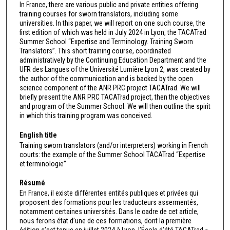
In France, there are various public and private entities offering
training courses for sworn translators, including some
universities. In this paper, we will report on one such course, the
first edition of which was held in July 2024 in Lyon, the TACATrad
Summer School “Expertise and Terminology. Training Sworn
Translators”. This short training course, coordinated
administratively by the Continuing Education Department and the
UFR des Langues of the Université Lumière Lyon 2, was created by
the author of the communication and is backed by the open
science component of the ANR PRC project TACATrad. We will
briefly present the ANR PRC TACATrad project, then the objectives
and program of the Summer School. We will then outline the spirit
in which this training program was conceived.
English title
Training sworn translators (and/or interpreters) working in French
courts: the example of the Summer School TACATrad “Expertise
et terminologie”
Résumé
En France, il existe différentes entités publiques et privées qui
proposent des formations pour les traducteurs assermentés,
notamment certaines universités. Dans le cadre de cet article,
nous ferons état d’une de ces formations, dont la première
édition s’est tenue en juillet 2024 à Lyon, l’École d’été TACATrad «