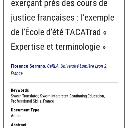
exerçant près des cours de
justice françaises : l’exemple
de l’École d’été TACATrad «
Expertise et terminologie »
Authors
Florence Serrano
,
CeRLA, Université Lumière Lyon 2,
France
Keywords
Sworn Translator, Sworn Interpreter, Continuing Education,
Professional Skills, France
Document Type
Article
Abstract