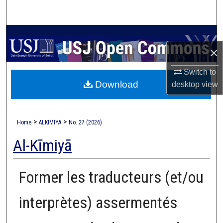
Search
Browse Collections
×
My Account
Switch to
Download
desktop
view
About
Digital Commons Network™
>
>
Home
ALKIMIYA
No. 27 (2026)
Al-Kīmiyā
Former les traducteurs (et/ou
interprètes) assermentés