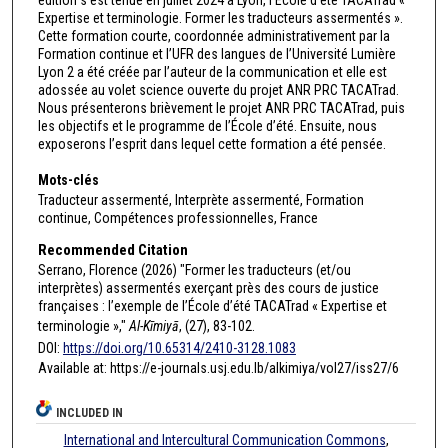
Expertise et terminologie. Former les traducteurs assermentés ».
Cette formation courte, coordonnée administrativement par la
Formation continue et l’UFR des langues de l’Université Lumière
Lyon 2 a été créée par l’auteur de la communication et elle est
adossée au volet science ouverte du projet ANR PRC TACATrad.
Nous présenterons brièvement le projet ANR PRC TACATrad, puis
les objectifs et le programme de l’École d’été. Ensuite, nous
exposerons l’esprit dans lequel cette formation a été pensée.
Mots-clés
Traducteur assermenté, Interprète assermenté, Formation
continue, Compétences professionnelles, France
Recommended Citation
Serrano, Florence (2026) "Former les traducteurs (et/ou
interprètes) assermentés exerçant près des cours de justice
françaises : l’exemple de l’École d’été TACATrad « Expertise et
terminologie »,"
Al-Kīmiyā
, (27), 83-102.
DOI:
https://doi.org/10.65314/2410-3128.1083
Available at: https://e-journals.usj.edu.lb/alkimiya/vol27/iss27/6
INCLUDED IN
International and Intercultural Communication Commons
,