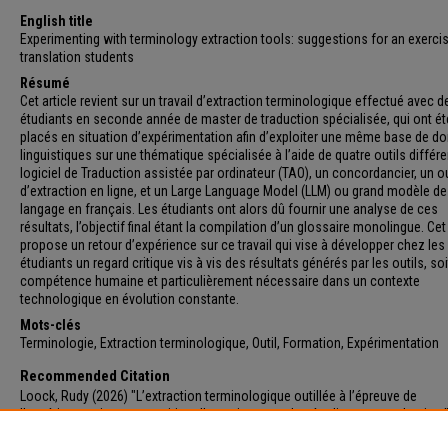
English title
Experimenting with terminology extraction tools: suggestions for an exerci
translation students
Résumé
Cet article revient sur un travail d’extraction terminologique effectué avec d
étudiants en seconde année de master de traduction spécialisée, qui ont ét
placés en situation d’expérimentation afin d’exploiter une même base de d
linguistiques sur une thématique spécialisée à l’aide de quatre outils différe
logiciel de Traduction assistée par ordinateur (TAO), un concordancier, un ou
d’extraction en ligne, et un Large Language Model (LLM) ou grand modèle de
langage en français. Les étudiants ont alors dû fournir une analyse de ces
résultats, l’objectif final étant la compilation d’un glossaire monolingue. Cet 
propose un retour d’expérience sur ce travail qui vise à développer chez les
étudiants un regard critique vis à vis des résultats générés par les outils, so
compétence humaine et particulièrement nécessaire dans un contexte
technologique en évolution constante.
Mots-clés
Terminologie, Extraction terminologique, Outil, Formation, Expérimentation
Recommended Citation
Loock, Rudy (2026) "L’extraction terminologique outillée à l’épreuve de
l’expérimentation : proposition d’exercice avec des étudiants en traduction,
Kīmiyā
, (27), 41-61.