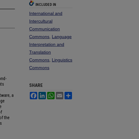
INCLUDED IN
International and
Intercultural
Communication
Commons
,
Language
Interpretation and
Translation
Commons
,
Linguistics
Commons
ond-
nts
SHARE
c
Facebook
LinkedIn
WhatsApp
Email
Share
tware, a
age
e
of
of the
ts