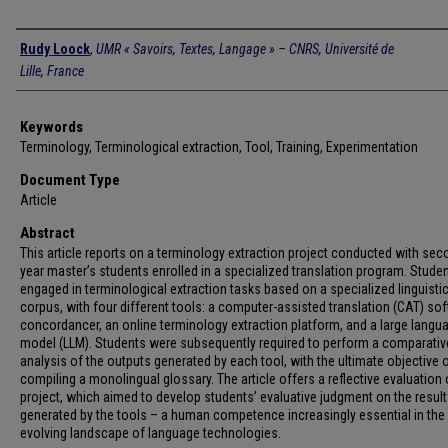
Authors
Rudy Loock
,
UMR « Savoirs, Textes, Langage » – CNRS, Université de
Lille, France
Keywords
Terminology, Terminological extraction, Tool, Training, Experimentation
Document Type
Article
Abstract
This article reports on a terminology extraction project conducted with sec
year master’s students enrolled in a specialized translation program. Stude
engaged in terminological extraction tasks based on a specialized linguisti
corpus, with four different tools: a computer-assisted translation (CAT) sof
concordancer, an online terminology extraction platform, and a large langu
model (LLM). Students were subsequently required to perform a comparativ
analysis of the outputs generated by each tool, with the ultimate objective 
compiling a monolingual glossary. The article offers a reflective evaluation 
project, which aimed to develop students’ evaluative judgment on the resul
generated by the tools – a human competence increasingly essential in the
evolving landscape of language technologies.