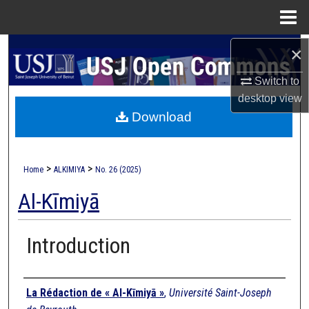
Menu
Home
×
Search
Switch to
Browse Collections
desktop
view
Download
My Account
About
>
>
Home
ALKIMIYA
No. 26 (2025)
Digital Commons Network™
Al-Kīmiyā
Introduction
Authors
La Rédaction de « Al-Kīmiyā »
,
Université Saint-Joseph