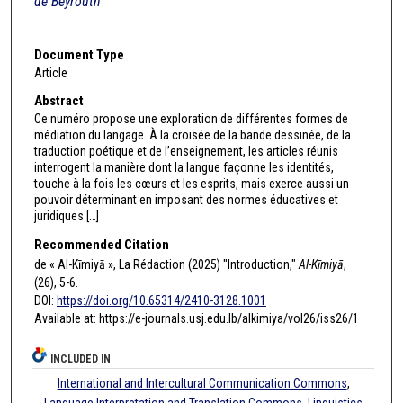
de Beyrouth
Document Type
Article
Abstract
Ce numéro propose une exploration de différentes formes de
médiation du langage. À la croisée de la bande dessinée, de la
traduction poétique et de l’enseignement, les articles réunis
interrogent la manière dont la langue façonne les identités,
touche à la fois les cœurs et les esprits, mais exerce aussi un
pouvoir déterminant en imposant des normes éducatives et
juridiques […]
Recommended Citation
de « Al-Kīmiyā », La Rédaction (2025) "Introduction,"
Al-Kīmiyā
,
(26), 5-6.
DOI:
https://doi.org/10.65314/2410-3128.1001
Available at: https://e-journals.usj.edu.lb/alkimiya/vol26/iss26/1
INCLUDED IN
International and Intercultural Communication Commons
,
Language Interpretation and Translation Commons
,
Linguistics