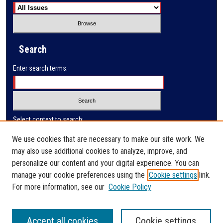
Search
Enter search terms:
Select context to search:
We use cookies that are necessary to make our site work. We
may also use additional cookies to analyze, improve, and
Advanced Search
personalize our content and your digital experience. You can
manage your cookie preferences using the
Cookie settings
link.
ISSN: 2410-3128
For more information, see our
Cookie Policy
Accept all cookies
Cookie settings