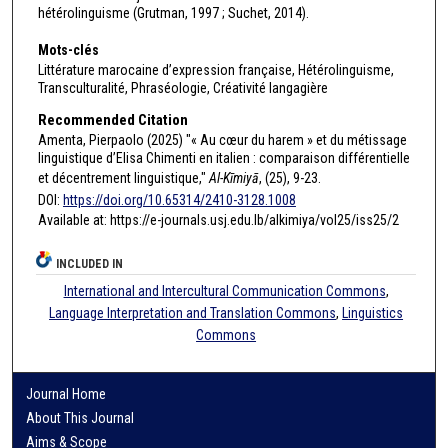
hétérolinguisme (Grutman, 1997 ; Suchet, 2014).
Mots-clés
Littérature marocaine d’expression française, Hétérolinguisme,
Transculturalité, Phraséologie, Créativité langagière
Recommended Citation
Amenta, Pierpaolo (2025) "« Au cœur du harem » et du métissage
linguistique d’Elisa Chimenti en italien : comparaison différentielle
et décentrement linguistique,"
Al-Kīmiyā
, (25), 9-23.
DOI:
https://doi.org/10.65314/2410-3128.1008
Available at: https://e-journals.usj.edu.lb/alkimiya/vol25/iss25/2
INCLUDED IN
International and Intercultural Communication Commons
,
Language Interpretation and Translation Commons
,
Linguistics
Commons
Journal Home
About This Journal
Aims & Scope