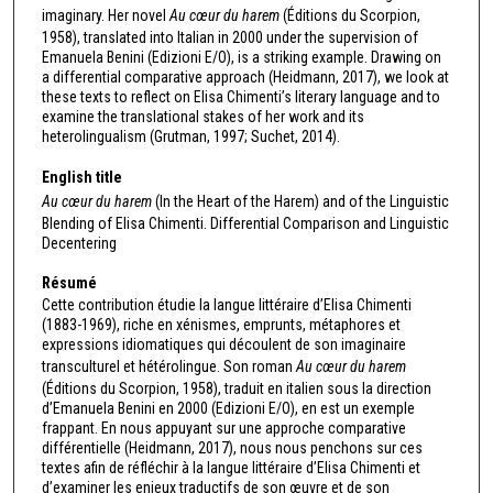
imaginary. Her novel
Au cœur du harem
(Éditions du Scorpion,
1958), translated into Italian in 2000 under the supervision of
Emanuela Benini (Edizioni E/O), is a striking example. Drawing on
a differential comparative approach (Heidmann, 2017), we look at
these texts to reflect on Elisa Chimenti’s literary language and to
examine the translational stakes of her work and its
heterolingualism (Grutman, 1997; Suchet, 2014).
English title
Au cœur du harem
(In the Heart of the Harem) and of the Linguistic
Blending of Elisa Chimenti. Differential Comparison and Linguistic
Decentering
Résumé
Cette contribution étudie la langue littéraire d’Elisa Chimenti
(1883-1969), riche en xénismes, emprunts, métaphores et
expressions idiomatiques qui découlent de son imaginaire
transculturel et hétérolingue. Son roman
Au cœur du harem
(Éditions du Scorpion, 1958), traduit en italien sous la direction
d’Emanuela Benini en 2000 (Edizioni E/O), en est un exemple
frappant. En nous appuyant sur une approche comparative
différentielle (Heidmann, 2017), nous nous penchons sur ces
textes afin de réfléchir à la langue littéraire d’Elisa Chimenti et
d’examiner les enjeux traductifs de son œuvre et de son