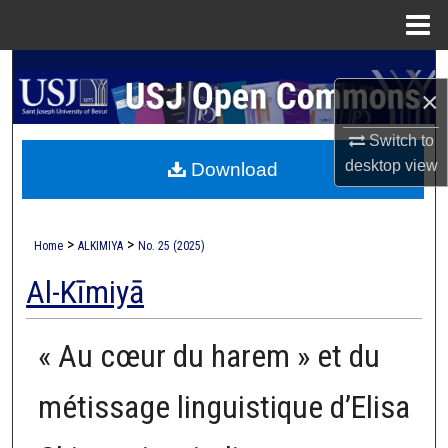
Menu
Home
Search
×
Browse Collections
Switch to
desktop
view
Download
My Account
About
>
>
Home
ALKIMIYA
No. 25 (2025)
Digital Commons Network™
Al-Kīmiyā
« Au cœur du harem » et du
métissage linguistique d’Elisa