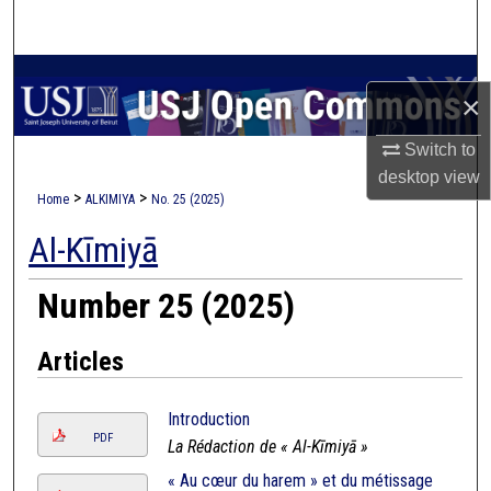
Search
Browse Collections
×
My Account
Switch to
desktop
view
About
>
>
Home
ALKIMIYA
No. 25 (2025)
Al-Kīmiyā
Digital Commons Network™
Number 25 (2025)
Articles
Introduction
PDF
La Rédaction de « Al-Kīmiyā »
« Au cœur du harem » et du métissage