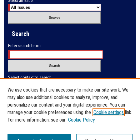
Select an issue:
Search
Enter search terms:
Select context to search:
We use cookies that are necessary to make our site work. We
may also use additional cookies to analyze, improve, and
Advanced Search
personalize our content and your digital experience. You can
manage your cookie preferences using the
Cookie settings
link.
ISSN: 2410-3128
For more information, see our
Cookie Policy