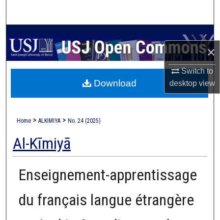
Search
Browse Collections
×
My Account
Switch to
Download
desktop
view
About
Digital Commons Network™
>
>
Home
ALKIMIYA
No. 24 (2025)
Al-Kīmiyā
Enseignement-apprentissage
du français langue étrangère