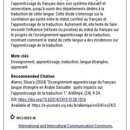
l’apprentissage du français dans son système éducatif et
universitaire, jusqu’à ouvrir des départements dédiés à la
traduction de cette langue. Cette étude s’interroge sur la
corrélation qui existe entre le statut conféré au français et
l’apprentissage de la traduction. Autrement dit, elle tente de faire
ressortir l’influence (néfaste ou positive) du statut du français sur
le progrès de l’enseignement-apprentissage de la traduction,
montrant comment le statut de cette langue a des incidences sur
l’apprentissage de la traduction.
Mots-clés
Enseignement, apprentissage, traduction, langue étrangère,
apprenant
Recommended Citation
Alamri, Shua’a (2024) "Enseignement-apprentissage du français
langue étrangère en Arabie Saoudite : quels impacts sur
l’apprentissage de la traduction ?,"
Al-Kīmiyā
, (24), 9-24.
DOI:
https://doi.org/10.65314/2410-3128.1016
Available at: https://e-journals.usj.edu.lb/alkimiya/vol24/iss24/2
INCLUDED IN
International and Intercultural Communication Commons
,