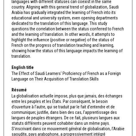
languages with different statuses can coexist in the same
country. Aligning with this general trend of globalization, Saudi
Arabia has gradually integrated the learning of French into its
educational and university system, even opening departments
dedicated to the translation of this language. This study
questions the correlation between the status conferred to French
and the learning of translation. In other words, it attempts to
highlight the influence (positive or negative) of the status of
French on the progress of translation teaching and learning,
showing how the status of this language impacts the learning of
translation.
English title
The Effect of Saudi Learners' Proficiency of French as a Foreign
Language on Their Acquisition of Translation Skills
Résumé
La globalisation actuelle impose, plus que jamais, des échanges
entre les peuples et les États. Par conséquent, le besoin
d’ouverture à l’autre, qui se traduit par le fait d’entendre et de
communiquer, justifie, dans bien des cas, l’apprentissage des
langues de peuples étrangers. De ce fait, plusieurs langues aux
statuts différents peuvent cohabiter dans un même pays.
S’inscrivant dans ce mouvement général de globalisation, l’Arabie
saoudite, pays arabophone, a progressivement intégré