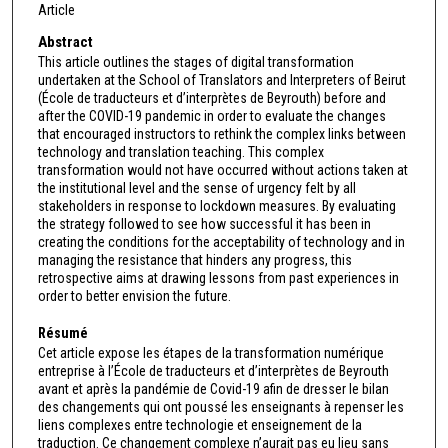
Article
Abstract
This article outlines the stages of digital transformation
undertaken at the School of Translators and Interpreters of Beirut
(École de traducteurs et d’interprètes de Beyrouth) before and
after the COVID-19 pandemic in order to evaluate the changes
that encouraged instructors to rethink the complex links between
technology and translation teaching. This complex
transformation would not have occurred without actions taken at
the institutional level and the sense of urgency felt by all
stakeholders in response to lockdown measures. By evaluating
the strategy followed to see how successful it has been in
creating the conditions for the acceptability of technology and in
managing the resistance that hinders any progress, this
retrospective aims at drawing lessons from past experiences in
order to better envision the future.
Résumé
Cet article expose les étapes de la transformation numérique
entreprise à l’École de traducteurs et d’interprètes de Beyrouth
avant et après la pandémie de Covid-19 afin de dresser le bilan
des changements qui ont poussé les enseignants à repenser les
liens complexes entre technologie et enseignement de la
traduction. Ce changement complexe n’aurait pas eu lieu sans