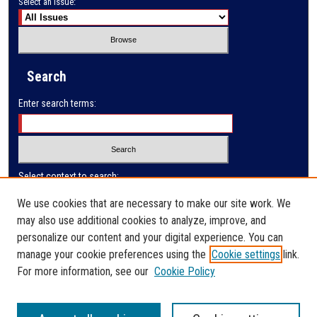
Select an issue:
Search
Enter search terms:
Select context to search:
We use cookies that are necessary to make our site work. We
may also use additional cookies to analyze, improve, and
Advanced Search
personalize our content and your digital experience. You can
manage your cookie preferences using the
Cookie settings
link.
ISSN: 2410-3128
For more information, see our
Cookie Policy