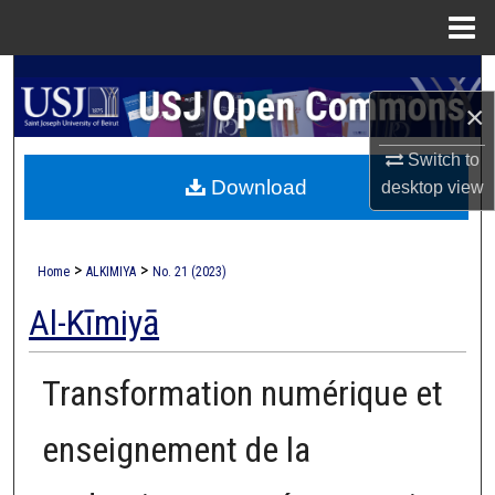
Menu
Home
Search
×
Browse Collections
Switch to
Download
desktop
view
My Account
About
>
>
Home
ALKIMIYA
No. 21 (2023)
Digital Commons Network™
Al-Kīmiyā
Transformation numérique et
enseignement de la