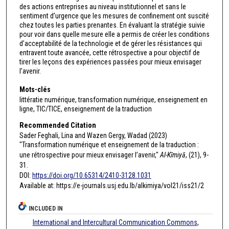
des actions entreprises au niveau institutionnel et sans le
sentiment d’urgence que les mesures de confinement ont suscité
chez toutes les parties prenantes. En évaluant la stratégie suivie
pour voir dans quelle mesure elle a permis de créer les conditions
d’acceptabilité de la technologie et de gérer les résistances qui
entravent toute avancée, cette rétrospective a pour objectif de
tirer les leçons des expériences passées pour mieux envisager
l’avenir.
Mots-clés
littératie numérique, transformation numérique, enseignement en
ligne, TIC/TICE, enseignement de la traduction
Recommended Citation
Sader Feghali, Lina and Wazen Gergy, Wadad (2023)
"Transformation numérique et enseignement de la traduction :
une rétrospective pour mieux envisager l’avenir,"
Al-Kīmiyā
, (21), 9-
31.
DOI:
https://doi.org/10.65314/2410-3128.1031
Available at: https://e-journals.usj.edu.lb/alkimiya/vol21/iss21/2
INCLUDED IN
International and Intercultural Communication Commons
,