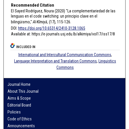
Recommended Citation
El Sayed Rodríguez, Noura (2020) "La complementariedad de las
lenguas en el code switching: un principio clave en el
bilingüismo,"
Al-Kīmiyā
, (17), 115-126.
DOI:
https://doi.org/10.65314/2410-3128.1065
Available at: https://e-journals.usj.edu.lb/alkimiya/vol17/iss17/8
INCLUDED IN
International and Intercultural Communication Commons
,
Language Interpretation and Translation Commons
,
Linguistics
Commons
Journal Home
About This Journal
Aims & Scope
Editorial Board
Policies
Code of Ethics
Announcements