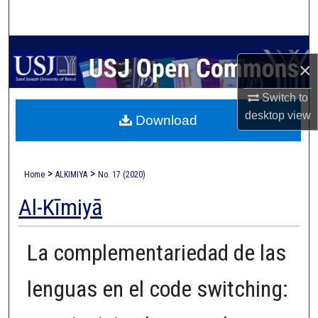
Search
Browse Collections
×
My Account
Switch to
desktop
view
Download
About
Digital Commons Network™
>
>
Home
ALKIMIYA
No. 17 (2020)
Al-Kīmiyā
La complementariedad de las
lenguas en el code switching: