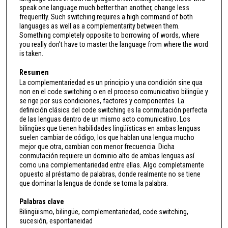
speak one language much better than another, change less
frequently. Such switching requires a high command of both
languages as well as a complementarity between them.
Something completely opposite to borrowing of words, where
you really don’t have to master the language from where the word
is taken.
Resumen
La complementariedad es un principio y una condición sine qua
non en el code switching o en el proceso comunicativo bilingüe y
se rige por sus condiciones, factores y componentes. La
definición clásica del code switching es la conmutación perfecta
de las lenguas dentro de un mismo acto comunicativo. Los
bilingües que tienen habilidades lingüísticas en ambas lenguas
suelen cambiar de código, los que hablan una lengua mucho
mejor que otra, cambian con menor frecuencia. Dicha
conmutación requiere un dominio alto de ambas lenguas así
como una complementariedad entre ellas. Algo completamente
opuesto al préstamo de palabras, donde realmente no se tiene
que dominar la lengua de donde se toma la palabra.
Palabras clave
Bilingüismo, bilingüe, complementariedad, code switching,
sucesión, espontaneidad