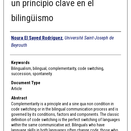
un principio clave en el
bilingüismo
Authors
Noura El Sayed Rodríguez
,
Université Saint-Joseph de
Beyrouth
Keywords
Bilingualism, bilingual, complementarity, code switching,
succession, spontaneity
Document Type
Article
Abstract
Complementarity is a principle and a sine qua non condition in
code switching or in the bilingual communication process and is
governed by its conditions, factors and components. The classic
definition of code switching is the perfect switching of languages
within the same communicative act. Bilinguals who have
language skills in both languages often change code, those who