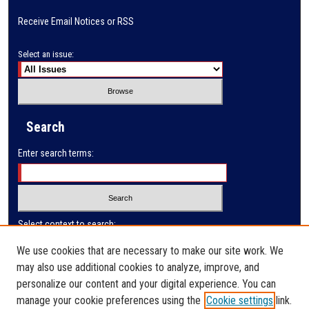
Receive Email Notices or RSS
Select an issue:
Search
Enter search terms:
Select context to search:
We use cookies that are necessary to make our site work. We
may also use additional cookies to analyze, improve, and
Advanced Search
personalize our content and your digital experience. You can
manage your cookie preferences using the
Cookie settings
link.
ISSN: 2410-3128