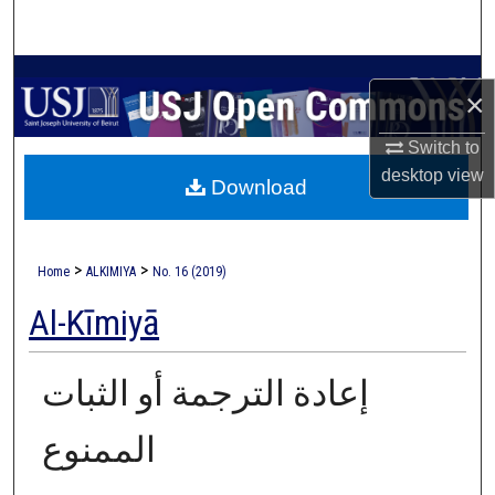
Search
Browse Collections
×
My Account
Switch to
desktop
view
Download
About
Digital Commons Network™
>
>
Home
ALKIMIYA
No. 16 (2019)
Al-Kīmiyā
إعادة الترجمة أو الثبات
الممنوع