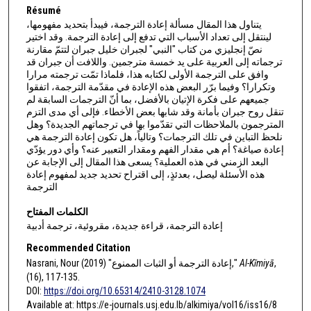
Résumé
يتناول هذا المقال مسألة إعادة الترجمة، فيبدأ بتحديد مفهومها،
لينتقل إلى تعداد الأسباب التي تدفع إلى إعادة الترجمة. وقد اختير
نصّ إنجليزي من كتاب "النبي" لجبران خليل جبران لتتمّ مقارنة
ترجماته إلى العربية على يد خمسة مترجمين. واللافت أن جبران قد
وافق على الترجمة الأولى لكتابه هذا، فلماذا تمّت ترجمته مرارا
وتكرارا؟ وفيما برّر البعض هذه الإعادة في مقدّمة الترجمة، اتفقوا
جميعهم على فكرة الإتيان بالأفضل، بما أنّ الترجمات السابقة لم
تنقل روح جبران بأمانة وقد شابها بعض الأخطاء. فإلى أي مدى التزم
المترجمون بالملاحظات التي تقدّموا بها في ترجماتهم الجديدة؟ وهل
نلحظ التباين في تلك الترجمات؟ وتالياً، هل تكون إعادة الترجمة هي
إعادة صياغة؟ أم هي مقدار الفهم ومقدار التعبير عنه؟ وأي دور يؤدّي
البعد الزمني في هذه العملية؟ يسعى هذا المقال إلى الإجابة عن
هذه الأسئلة ليصل، بعدئذٍ، إلى اقتراح تحديد جديد لمفهوم إعادة
الترجمة
الكلمات المفتاح
إعادة الترجمة، قراءة جديدة، مقروئية، ترجمة أدبية
Recommended Citation
Nasrani, Nour (2019) "إعادة الترجمة أو الثبات الممنوع,"
Al-Kīmiyā
,
(16), 117-135.
DOI:
https://doi.org/10.65314/2410-3128.1074
Available at: https://e-journals.usj.edu.lb/alkimiya/vol16/iss16/8